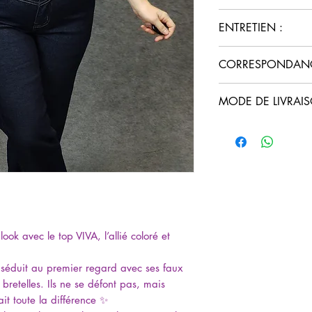
Top sans manch
ENTRETIEN :
Bretelles larges
Col en V devant
Lavage à 30° –
CORRESPONDANCE
Coupe fluide
Sèche rapidement
Taille : S, M, L, 
Parfait pour les 
Cet article existe du
Composition : 9
MODE DE LIVRAIS
grand pour un top p
habituelle, pour un 
Retrait en click
au dessus.
Livraison 4 kms
Livraison gratui
mondial relay gr
ok avec le top VIVA, l’allié coloré et
t séduit au premier regard avec ses faux
retelles. Ils ne se défont pas, mais
fait toute la différence ✨