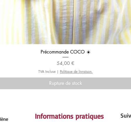
Aperçu rapide
Précommande COCO ☀️
Prix
54,00 €
TVA Incluse
|
Politique de livraison.
Rupture de stock
Informations pratiques
Suiv
rlène