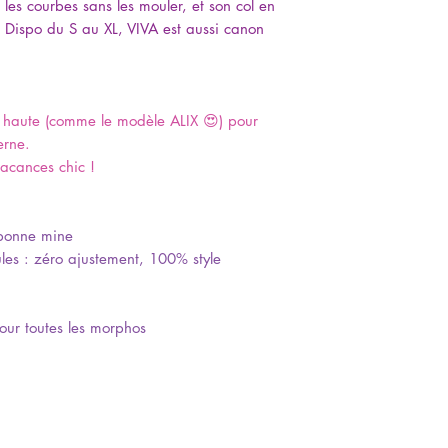
 les courbes sans les mouler, et son col en
té. Dispo du S au XL, VIVA est aussi canon
le haute (comme le modèle ALIX 😍) pour
erne.
vacances chic !
 bonne mine
les : zéro ajustement, 100% style
our toutes les morphos
: