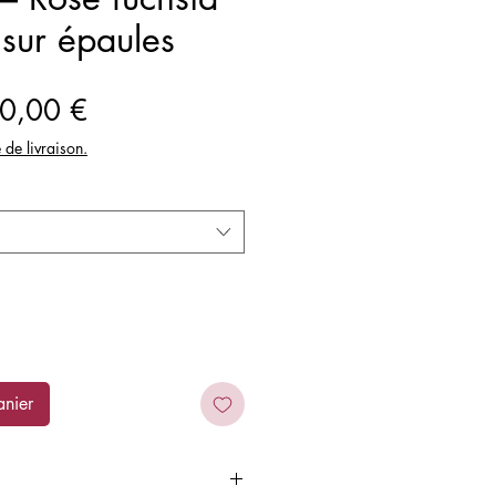
sur épaules
ix
Prix
0,00 €
iginal
promotionnel
e de livraison.
anier