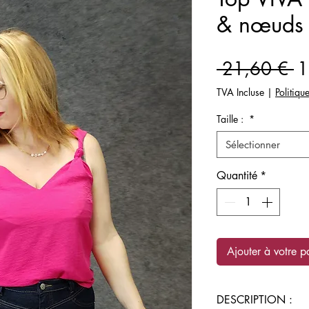
& nœuds 
Pr
 21,60 € 
1
or
TVA Incluse
|
Politiqu
Taille :
*
Sélectionner
Quantité
*
Ajouter à votre p
DESCRIPTION :