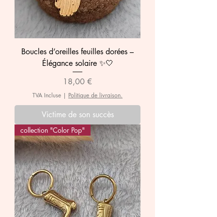
Boucles d’oreilles feuilles dorées –
Élégance solaire ✨🤍
Prix
18,00 €
TVA Incluse
|
Politique de livraison.
Victime de son succès
collection "Color Pop"