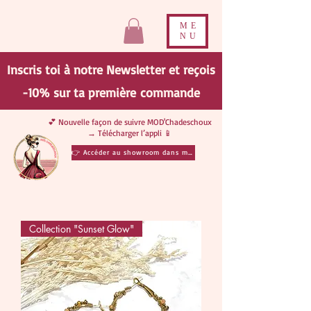
ME
NU
Inscris toi à notre Newsletter et reçois
-10% sur ta
première
commande
💕 Nouvelle façon de suivre MOD'Chadeschoux
→ Télécharger l’appli 📱
👉 Accéder au showroom dans ma poche
Collection "Sunset Glow"