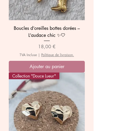
Boucles d’oreilles bottes dorées –
L’audace chic ✨🤍
Prix
18,00 €
TVA Incluse
|
Politique de livraison.
Ajouter au panier
Collection "Douce Lueur"