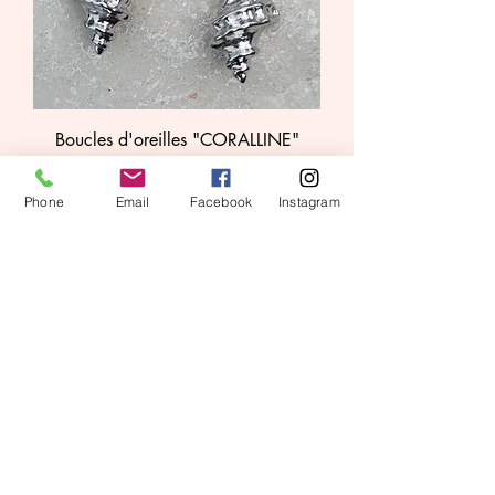
Boucles d'oreilles "CORALLINE"
Prix
16,00 €
Phone
Email
Facebook
Instagram
TVA Incluse
|
Politique de livraison.
Ajouter au panier