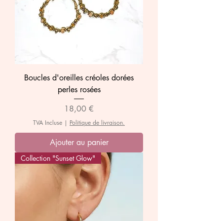
Boucles d'oreilles créoles dorées
perles rosées
Prix
18,00 €
TVA Incluse
|
Politique de livraison.
Ajouter au panier
Collection "Sunset Glow"