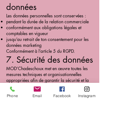
données
Les données personnelles sont conservées :
pendant la durée de la relation commerciale
conformément aux obligations légales et
comptables en vigueur
jusqu’au retrait de ton consentement pour les
données marketing
Conformément à l’article 5 du RGPD.
7. Sécurité des données
MOD’Chadeschoux met en œuvre toutes les
mesures techniques et organisationnelles
appropriées afin de garantir la sécurité et la
confidentialité des données personnelles.
Conformément à l’article 32 du RGPD.
Phone
Email
Facebook
Instagram
8. Droits des personnes
concernées
Conformément à la réglementation en vigueur,
tu disposes des droits suivants :
droit d’accès
droit de rectification