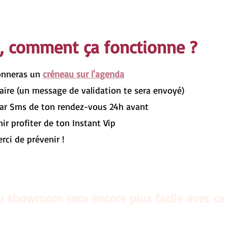
p, comment ça fonctionne ?
ionneras un
créneau sur l'agenda
laire (un message de validation te sera envoyé)
par Sms de ton rendez-vous 24h avant
nir profiter de ton Instant Vip
ci de prévenir ! ​
u showroom sera encore plus facile avec ce 