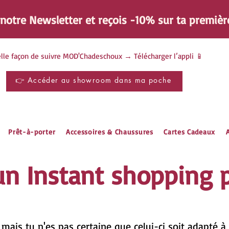
à notre Newsletter et reçois -10% sur ta
premièr
lle façon de suivre MOD'Chadeschoux → Télécharger l’appli 📱
👉 Accéder au showroom dans ma poche
Prêt-à-porter
Accessoires & Chaussures
Cartes Cadeaux
A
un Instant shopping pr
 mais tu n'es pas certaine que celui-ci soit adapté 