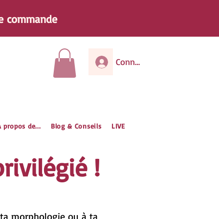
e
commande
Connexion
 propos de...
Blog & Conseils
LIVE
ivilégié !
à ta morphologie ou à ta