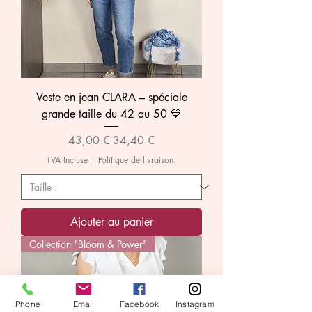
Veste en jean CLARA – spéciale
grande taille du 42 au 50 💙
Prix original
Prix promotionnel
43,00 €
34,40 €
TVA Incluse
|
Politique de livraison.
Ajouter au panier
Collection "Bloom & Power"
Phone
Email
Facebook
Instagram