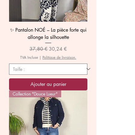
✨ Pantalon NOÉ – La pièce forte qui
allonge la silhouette
Prix original
Prix promotionnel
37,80 €
30,24 €
TVA Incluse
|
Politique de livraison.
Ajouter au panier
Collection "Douce Lueur"