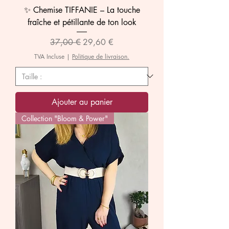
✨ Chemise TIFFANIE – La touche
fraîche et pétillante de ton look
Prix original
Prix promotionnel
37,00 €
29,60 €
TVA Incluse
|
Politique de livraison.
Ajouter au panier
Collection "Bloom & Power"