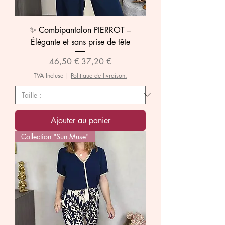
✨ Combipantalon PIERROT –
Élégante et sans prise de tête
Prix original
Prix promotionnel
46,50 €
37,20 €
TVA Incluse
|
Politique de livraison.
Ajouter au panier
Collection "Sun Muse"