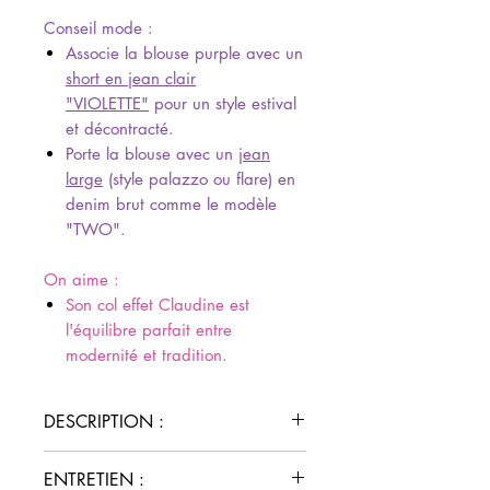
Conseil mode :
Associe la blouse purple avec un
short en jean clair
"VIOLETTE"
pour un style estival
et décontracté.
Porte la blouse avec un
jean
large
(style palazzo ou flare) en
denim brut comme le modèle
"TWO".
On aime :
Son col effet Claudine est
l'équilibre parfait entre
modernité et tradition.
DESCRIPTION :
Couleur :
Purple (violet intense)
ENTRETIEN :
Col :
Effet Claudine (rond avec