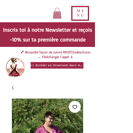
ME
NU
Inscris toi à notre Newsletter et reçois
-10% sur ta
première
commande
💕 Nouvelle façon de suivre MOD'Chadeschoux
→ Télécharger l’appli 📱
👉 Accéder au showroom dans ma poche