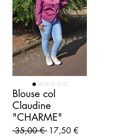
Blouse col
Claudine
"CHARME"
Prix
Prix
 35,00 € 
17,50 €