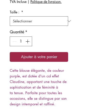
original
promotionnel
TVA Incluse
|
Politique de livraison.
Taille :
*
Quantité
*
Ajouter à votre panier
Cette blouse élégante, de couleur
purple, est dotée d'un col effet
Claudine, apportant une touche de
sophistication et de féminité à
ta tenue. Parfaite pour toutes les
occasions, elle se distingue par son
design intemporel et raffiné.