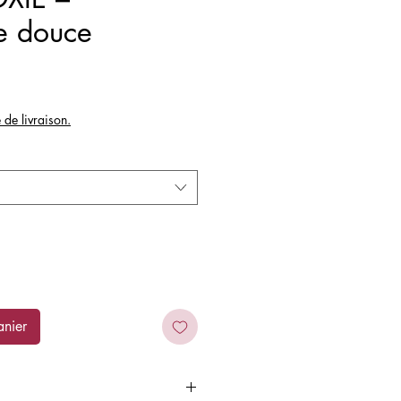
e douce
x
e de livraison.
anier