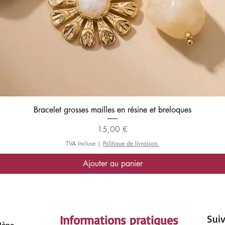
Aperçu rapide
Bracelet grosses mailles en résine et breloques
Prix
15,00 €
TVA Incluse
|
Politique de livraison.
Ajouter au panier
Informations pratiques
Suiv
rlène