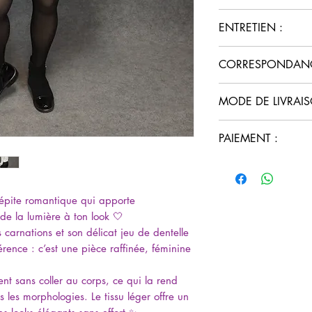
Modèle : Blous
ENTRETIEN :
Couleur : écru
Coupe : fluide
Lavage délicat 
CORRESPONDANCE
Détails : dentel
Pas de sèche-lin
longues resserré
Repassage doux
Cette blouse taille 
Boutonnage : part
MODE DE LIVRAIS
Retourner avant 
prendre ta taille hab
Matière : 100% 
dentelle
Disponible du 3
Retrait en click
PAIEMENT :
Livraison 4 kms
Livraison en col
Paiement sécuri
gratuite dès 60€
Paiement Paypal 
frais
pépite romantique qui apporte
e la lumière à ton look 🤍
s carnations et son délicat jeu de dentelle
férence : c’est une pièce raffinée, féminine
nt sans coller au corps, ce qui la rend
s les morphologies. Le tissu léger offre un