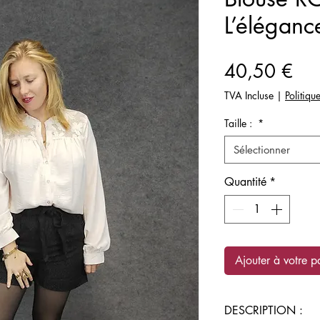
L’éléganc
Pri
40,50 €
TVA Incluse
|
Politiqu
Taille :
*
Sélectionner
Quantité
*
Ajouter à votre p
DESCRIPTION :