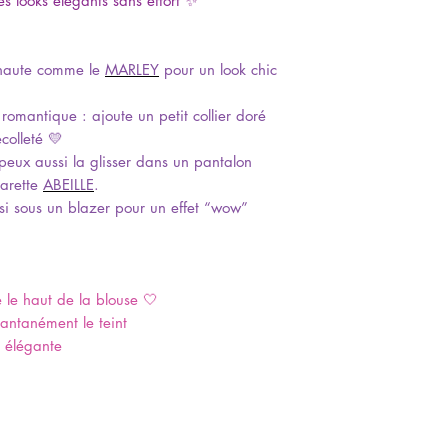
s looks élégants sans effort ✨
e haute comme le
MARLEY
pour un look chic
 romantique : ajoute un petit collier doré
colleté 💛
 peux aussi la glisser dans un pantalon
arette
ABEILLE
.
ssi sous un blazer pour un effet “wow”
e le haut de la blouse 🤍
stantanément le teint
t élégante