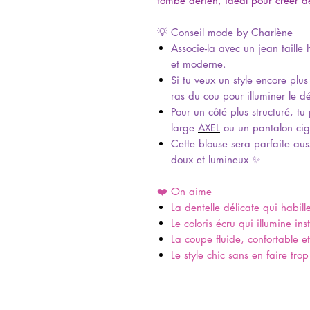
tombé aérien, idéal pour créer de
💡 Conseil mode by Charlène
Associe-la avec un jean taill
et moderne.
Si tu veux un style encore plus
ras du cou pour illuminer le dé
Pour un côté plus structuré, tu
large
AXEL
ou un pantalon cig
Cette blouse sera parfaite au
doux et lumineux ✨
❤️ On aime
La dentelle délicate qui habill
Le coloris écru qui illumine in
La coupe fluide, confortable e
Le style chic sans en faire trop