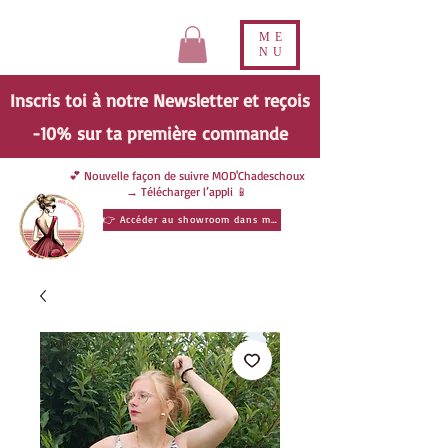
ME
NU
Inscris toi à notre Newsletter et reçois
-10% sur ta
première
commande
💕 Nouvelle façon de suivre MOD'Chadeschoux
→ Télécharger l’appli 📱
👉 Accéder au showroom dans ma poche