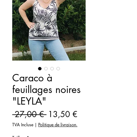
Caraco à
feuillages noires
"LEYLA"
Prix
Prix
 27,00 € 
13,50 €
original
promotionnel
TVA Incluse
|
Politique de livraison.