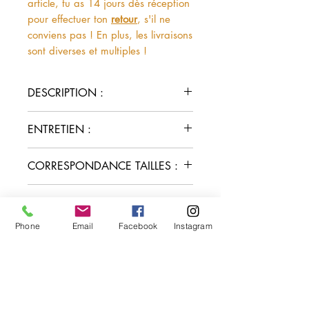
article, tu as 14 jours dès réception
pour effectuer ton
retour
, s'il ne
conviens pas ! En plus, les livraisons
sont diverses et multiples !
DESCRIPTION :
100% Polyester
ENTRETIEN :
Lavage à 30°C.
CORRESPONDANCE TAILLES :
S correspond à un 36
MODE DE LIVRAISON :
M correspond à un 38
L correspond à un 40
Phone
Email
Facebook
Instagram
Retrait en click and collect au
XL correspond à un 42
showroom (03)
Pour info, je mesure 1.57m et
Livraison 4 kms autour du
porte une taille M.
A découvrir aussi :
showroom 3€
Livraison en colissimo 6.50€