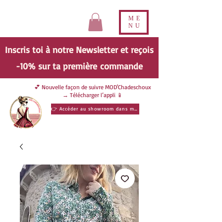
ME
NU
Inscris toi à notre Newsletter et reçois
-10% sur ta
première
commande
💕 Nouvelle façon de suivre MOD'Chadeschoux
→ Télécharger l’appli 📱
👉 Accéder au showroom dans ma poche