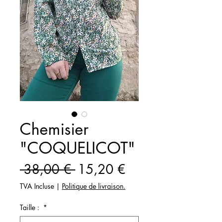
Chemisier
"COQUELICOT"
Prix
Prix
 38,00 € 
15,20 €
original
promotionnel
TVA Incluse
|
Politique de livraison.
Taille :
*