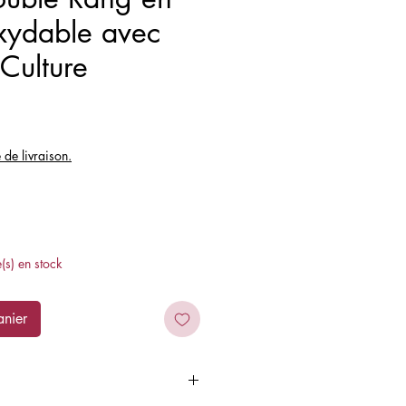
xydable avec
 Culture
x
e de livraison.
e(s) en stock
anier