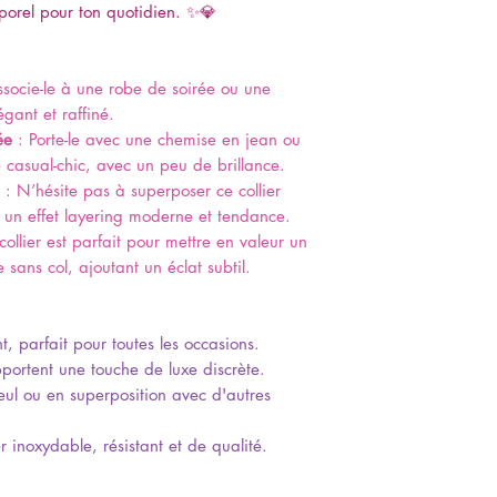
mporel pour ton quotidien. ✨💎
socie-le à une robe de soirée ou une
gant et raffiné.
ée
: Porte-le avec une chemise en jean ou
e casual-chic, avec un peu de brillance.
: N’hésite pas à superposer ce collier
ur un effet layering moderne et tendance.
ollier est parfait pour mettre en valeur un
sans col, ajoutant un éclat subtil.
t, parfait pour toutes les occasions.
pportent une touche de luxe discrète.
seul ou en superposition avec d'autres
r inoxydable, résistant et de qualité.