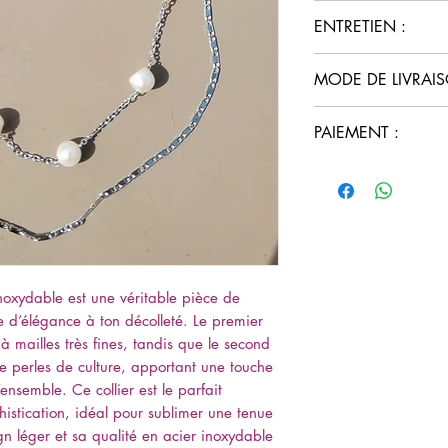
Matière
: Acier 
ENTRETIEN :
Perles
: Perles de
Type de collier
:
Nettoie-le délic
MODE DE LIVRAIS
Longueur
: Ajust
pour enlever les 
décolleté
éclatantes.
Retrait en click
Poids
: Léger et 
PAIEMENT :
Range-le dans un 
Livraison 4 kms
journée
conserver sa bea
Livraison gratui
Paiement sécuri
mondial relay gr
Paiement Paypal 
frais
noxydable est une véritable pièce de
e d’élégance à ton décolleté. Le premier
 mailles très fines, tandis que le second
e perles de culture, apportant une touche
’ensemble. Ce collier est le parfait
histication, idéal pour sublimer une tenue
n léger et sa qualité en acier inoxydable