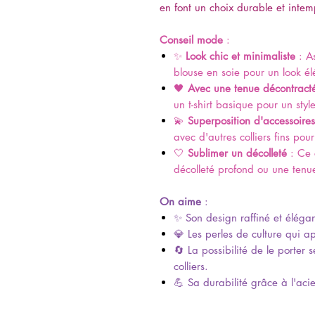
en font un choix durable et inte
Conseil mode
:
✨
Look chic et minimaliste
: As
blouse en soie pour un look élé
🖤
Avec une tenue décontract
un t-shirt basique pour un styl
💫
Superposition d'accessoires
avec d'autres colliers fins po
🤍
Sublimer un décolleté
: Ce c
décolleté profond ou une tenue 
On aime
:
✨ Son design raffiné et élégan
💎 Les perles de culture qui a
🔄 La possibilité de le porter 
colliers.
💪 Sa durabilité grâce à l'acie