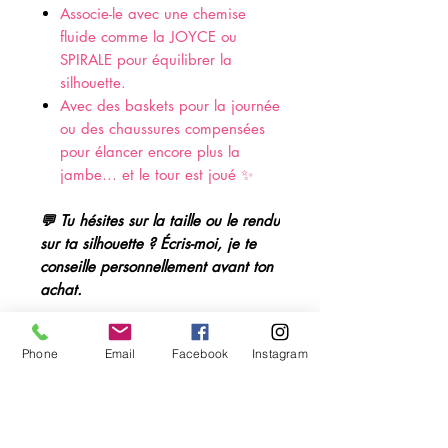
Associe-le avec une chemise
fluide comme la JOYCE ou
SPIRALE pour équilibrer la
silhouette.
Avec des baskets pour la journée
ou des chaussures compensées
pour élancer encore plus la
jambe… et le tour est joué ✨
💬 Tu hésites sur la taille ou le rendu
sur ta silhouette ? Écris-moi, je te
conseille personnellement avant ton
achat.
🧵 Composition et entretien :
Phone
Email
Facebook
Instagram
72% Coton, 26% Polyester, 2%
📏Correspondance taille :
Élasthanne
Lavage en machine à 30°C
Cet article taille convenablement,