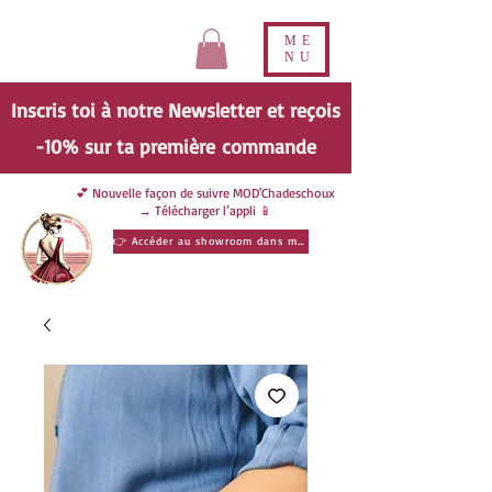
ME
NU
Inscris toi à notre Newsletter et reçois
-10% sur ta
première
commande
💕 Nouvelle façon de suivre MOD'Chadeschoux
→ Télécharger l’appli 📱
👉 Accéder au showroom dans ma poche