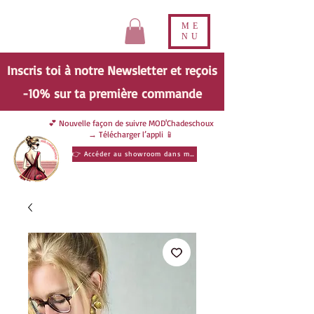
ME
NU
Inscris toi à notre Newsletter et reçois
-10% sur ta
première
commande
💕 Nouvelle façon de suivre MOD'Chadeschoux
→ Télécharger l’appli 📱
👉 Accéder au showroom dans ma poche