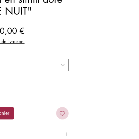
E NUIT"
ix
Prix
0,00 €
iginal
promotionnel
e de livraison.
anier