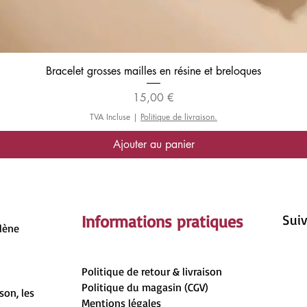
Aperçu rapide
Bracelet grosses mailles en résine et breloques
Prix
15,00 €
TVA Incluse
|
Politique de livraison.
Ajouter au panier
Informations pratiques
Suiv
rlène
Politique de retour & livraison
Politique du magasin (CGV)
son, les
Mentions légales