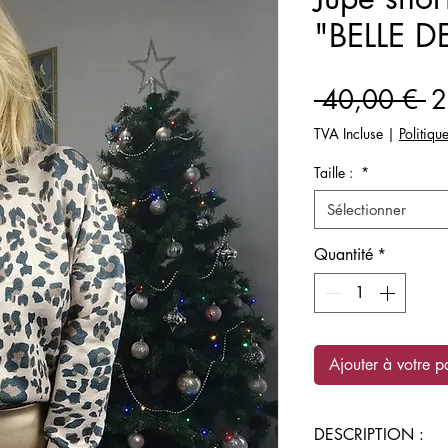
"BELLE D
Pr
 40,00 € 
2
or
TVA Incluse
|
Politiqu
Taille :
*
Sélectionner
Quantité
*
Ajouter à votre p
DESCRIPTION :