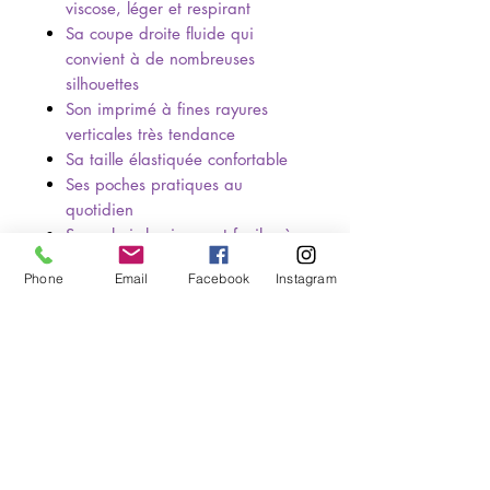
viscose, léger et respirant
Sa coupe droite fluide qui
convient à de nombreuses
silhouettes
Son imprimé à fines rayures
verticales très tendance
Sa taille élastiquée confortable
Ses poches pratiques au
quotidien
Ses coloris lumineux et faciles à
associer
Phone
Email
Facebook
Instagram
💬 Besoin d'un conseil taille ou
d'une idée d'association ? Je suis là
💕
🧵Composition et entretien :
🧵 Détails produit
📏Correspondance taille :