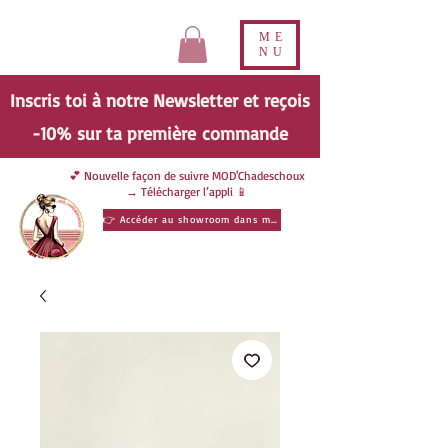
ME
NU
Inscris toi à notre Newsletter et reçois
-10% sur ta
première
commande
💕 Nouvelle façon de suivre MOD'Chadeschoux
→ Télécharger l’appli 📱
👉 Accéder au showroom dans ma poche