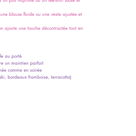
à un pull imprimé ou un tee-shirt loose et
 une blouse fluide ou une veste ajustée et
on ajoute une touche décontractée tout en
le au porté
re un maintien parfait
rnée comme en soirée
(kaki, bordeaux framboise, terracotta)
: