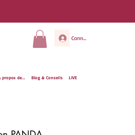
e
commande
Connexion
 propos de...
Blog & Conseils
LIVE
lon PANDA –