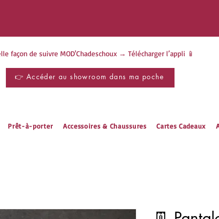
à notre Newsletter et reçois -10% sur ta
premièr
lle façon de suivre MOD'Chadeschoux → Télécharger l’appli 📱
👉 Accéder au showroom dans ma poche
Prêt-à-porter
Accessoires & Chaussures
Cartes Cadeaux
A
👖 Panta