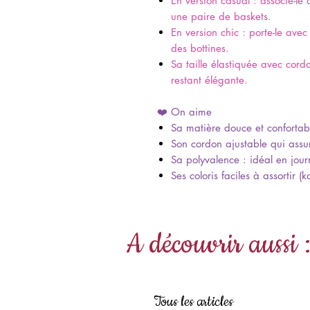
En version casual : associe-le 
une paire de baskets.
En version chic : porte-le avec
des bottines.
Sa taille élastiquée avec cord
restant élégante.
❤️ On aime
Sa matière douce et confortab
Son cordon ajustable qui assu
Sa polyvalence : idéal en jou
Ses coloris faciles à assortir 
A découvrir aussi 
Tous les articles