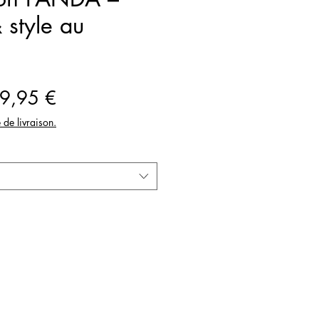
 style au
ix
Prix
9,95 €
iginal
promotionnel
e de livraison.