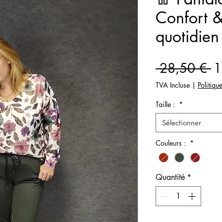
Confort &
quotidien
Pr
 28,50 € 
1
or
TVA Incluse
|
Politiqu
Taille :
*
Sélectionner
Couleurs :
*
Quantité
*