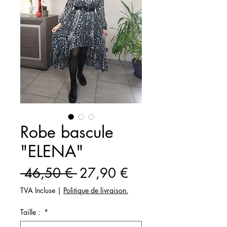
Robe bascule
"ELENA"
Prix
Prix
 46,50 € 
27,90 €
original
promotionnel
TVA Incluse
|
Politique de livraison.
Taille :
*