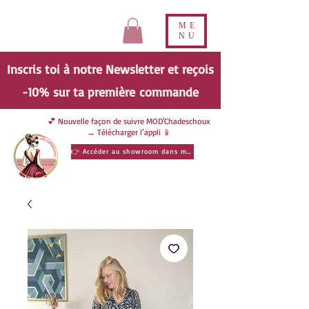
ME
NU
Inscris toi à notre Newsletter et reçois
-10% sur ta
première
commande
💕 Nouvelle façon de suivre MOD'Chadeschoux
→ Télécharger l’appli 📱
👉 Accéder au showroom dans ma poche