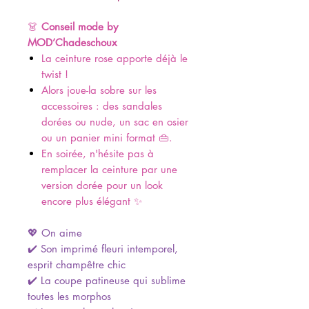
👗
Conseil mode by
MOD’Chadeschoux
La ceinture rose apporte déjà le
twist !
Alors joue-la sobre sur les
accessoires : des sandales
dorées ou nude, un sac en osier
ou un panier mini format 👜.
En soirée, n'hésite pas à
remplacer la ceinture par une
version dorée pour un look
encore plus élégant ✨
💖 On aime
✔️ Son imprimé fleuri intemporel,
esprit champêtre chic
✔️ La coupe patineuse qui sublime
toutes les morphos