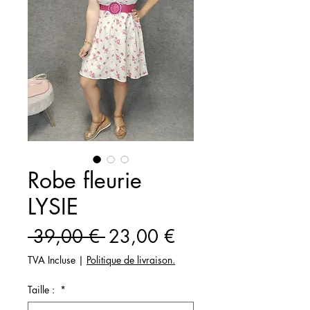
Robe fleurie
LYSIE
Prix
Prix
 39,00 € 
23,00 €
original
promotionnel
TVA Incluse
|
Politique de livraison.
Taille :
*