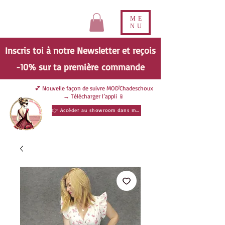
ME
NU
Inscris toi à notre Newsletter et reçois
-10% sur ta
première
commande
💕 Nouvelle façon de suivre MOD'Chadeschoux
→ Télécharger l’appli 📱
👉 Accéder au showroom dans ma poche