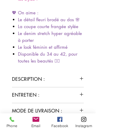
💖 On aime :
Le détail fleuri brodé au dos 🌸
La coupe courte frangée stylée
Le denim stretch hyper agréable
à porter
Le look féminin et affirmé
Disponible du 34 au 42, pour
toutes les beautés 💁‍♀️
DESCRIPTION :
Short en jean bleu clair
ENTRETIEN :
Détails fleuris brodés à la taille
dos
Lavage à 30°C
MODE DE LIVRAISON :
Coupe courte
Laver sur l’envers pour préserver
Finitions frangées
les broderies
Retrait en click and collect au
Fermeture zippée + bouton
Phone
Email
Facebook
Instagram
PAIEMENT :
Pas de sèche-linge
showroom (03)
5 poches