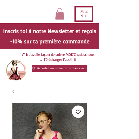
ME
NU
Inscris toi à notre Newsletter et reçois
-10% sur ta
première
commande
💕 Nouvelle façon de suivre MOD'Chadeschoux
→ Télécharger l’appli 📱
👉 Accéder au showroom dans ma poche