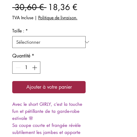
Prix
Prix
 30,60 € 
18,36 €
original
promotionnel
TVA Incluse
|
Politique de livraison.
Taille :
*
Quantité
*
Ajouter à votre panier
Avec le short GIRLY, c’est la touche
fun et pétillante de ta garde-robe
estivale 🌸
Sa coupe courte et frangée révèle
subtilement les jambes et apporte