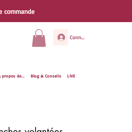
e
commande
Connexion
 propos de...
Blog & Conseils
LIVE
nches volantées