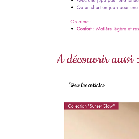
Avec une jupe pour une tenue 
Ou un short en jean pour une 
On aime :
Confort :
Matière légère et res
A découvrir aussi 
Tous les articles
Collection "Sunset Glow"