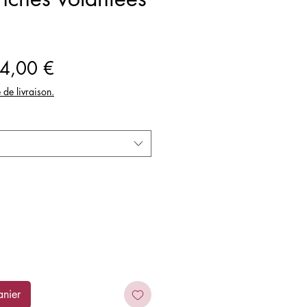
ix
Prix
4,00 €
iginal
promotionnel
e de livraison.
anier