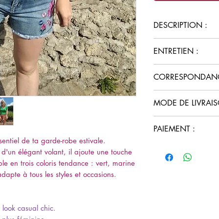
DESCRIPTION :
Type :
Top en mai
ENTRETIEN :
Manches :
Manch
une touche d'él
Lavage délicat à 
CORRESPONDANCE
Couleurs disponi
Matériau :
Maille
Cet article est une 
confort optimal
MODE DE LIVRAIS
46.
Encolure :
Col ro
Retrait en click
PAIEMENT :
Livraison 4 kms
sentiel de ta garde-robe estivale.
Livraison en coli
Paiement sécuri
d'un élégant volant, il ajoute une touche
dès 60€ d'achat
Paiement Paypal 
le en trois coloris tendance : vert, marine
frais
dapte à tous les styles et occasions.
 look casual chic.