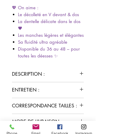
💖 On aime :
Le décolleté en V devant & dos
La dentelle délicate dans le dos
🖤
Les manches légères et élégantes
Sa fluidité ultra agréable
Disponible du 36 au 48 – pour
toutes les déesses ✨
DESCRIPTION :
Top fluide
ENTRETIEN :
Col V devant
Dos en V avec lien
Lavage délicat à 30°C
CORRESPONDANCE TAILLES :
Détail dentelle au dos
Pas de sèche-linge
Manches courtes volantées
Repassage doux sur l’envers
Cet article taille un peu grand, je
Tissu fluide non transparent
MODE DE LIVRAISON :
te conseille de prendre une taille
Tailles : du 36 au 50
en dessous de ta taille habituelle.
Retrait en click and collect au
Phone
Email
Facebook
Instagram