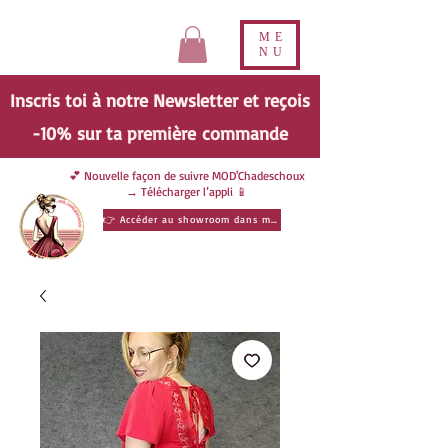
ME
NU
Inscris toi à notre Newsletter et reçois
-10% sur ta
première
commande
💕 Nouvelle façon de suivre MOD'Chadeschoux
→ Télécharger l’appli 📱
👉 Accéder au showroom dans ma poche