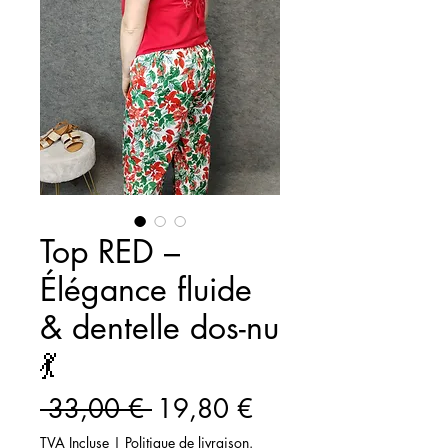
Top RED –
Élégance fluide
& dentelle dos-nu
💃
Prix
Prix
 33,00 € 
19,80 €
original
promotionnel
TVA Incluse
|
Politique de livraison.