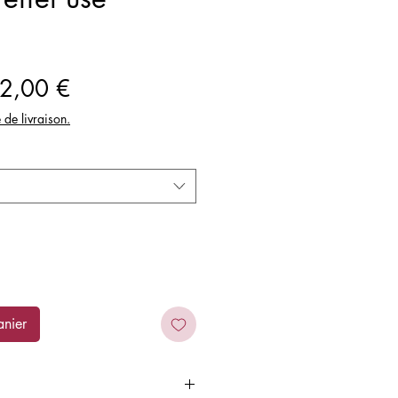
ix
Prix
2,00 €
iginal
promotionnel
e de livraison.
anier