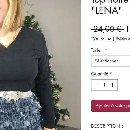
"LENA"
Pr
 24,00 € 
1
or
TVA Incluse
|
Politiqu
Taille :
*
Sélectionner
Quantité
*
Ajouter à votre p
DESCRIPTION :