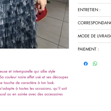
Détails :
Découpes
ENTRETIEN :
subtilement posi
passe-partout.
Entretien :
Lavage
CORRESPONDANCE
Col :
Rond en V p
usé et les finition
Manches :
Longu
S correspond à
en mi-saison ou e
MODE DE LIVRAIS
M correspond à
Matière :
Mélang
L correspond à
Retrait en click
Viscose, doux au
PAIEMENT :
XL correspond 
Livraison 4 kms
Couleur :
Noir ef
Pour info je porte la
Livraison en coli
Paiement sécuri
subtiles pour une
dès 60€ d'achat
Paiement Paypal 
frais
use et intemporelle qui allie style
 Sa couleur noire effet usé et ses découpes
une touche de caractère à ton look.
s'adapte à toutes les occasions, qu’il soit
sual ou en soirée avec des accessoires