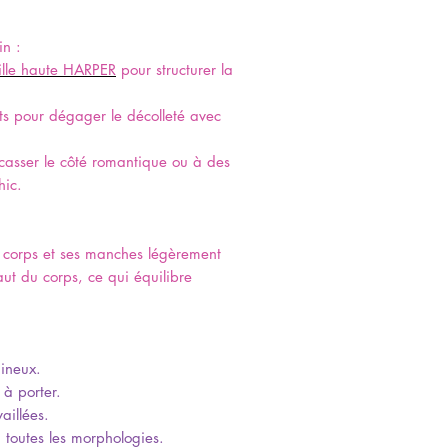
in :
ille haute HARPER
pour structurer la
ts pour dégager le décolleté avec
 casser le côté romantique ou à des
hic.
u corps et ses manches légèrement
aut du corps, ce qui équilibre
mineux.
 à porter.
aillées.
 toutes les morphologies.