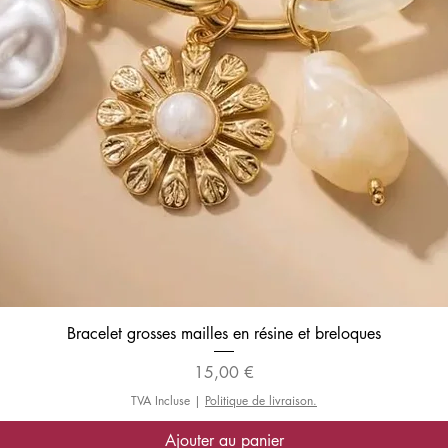
Aperçu rapide
Bracelet grosses mailles en résine et breloques
Prix
15,00 €
TVA Incluse
|
Politique de livraison.
Ajouter au panier