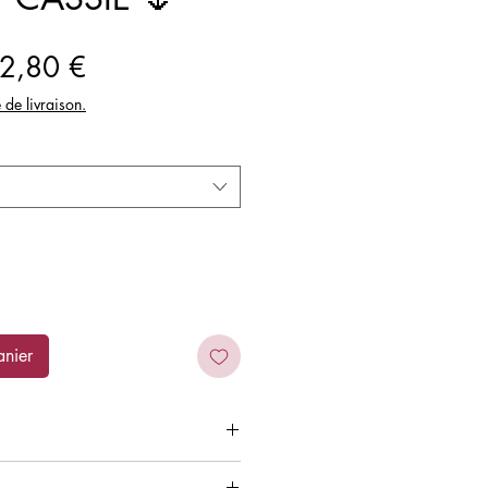
ix
Prix
2,80 €
iginal
promotionnel
e de livraison.
anier
é floral