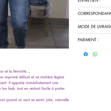
ENTRETIEN :
Col encolure en
Manches longues
Lavage en mach
CORRESPONDANCE
Poignets resserré
Lavage à l’enve
Coupe fluide
Pas de sèche-lin
Cet article taille 
Tailles disponibl
MODE DE LIVRAIS
Repassage doux
S correspond à 
Composition :
M correspond à
Retrait en click
100 % polyester
PAIEMENT :
L correspond à 
Livraison 4 kms
XL correspond à
Livraison en col
Paiement sécuri
Pour info, je porte 
gratuite dès 60€
Paiement Paypal 
frais
eur et la féminité…
on imprimé délicat et sa matière légère
nt. Il apporte immédiatement une
ton look, tout en restant facile à porter
sit quand on veut se sentir jolie, naturelle