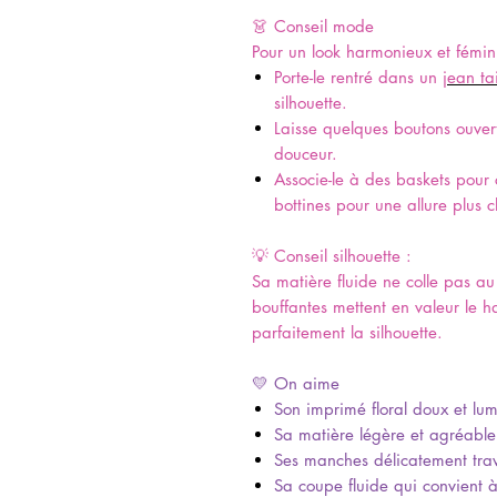
👗 Conseil mode
Pour un look harmonieux et fémin
Porte-le rentré dans un
jean ta
silhouette.
Laisse quelques boutons ouver
douceur.
Associe-le à des baskets pour
bottines pour une allure plus c
💡 Conseil silhouette :
Sa matière fluide ne colle pas a
bouffantes mettent en valeur le h
parfaitement la silhouette.
💛 On aime
Son imprimé floral doux et lu
Sa matière légère et agréable
Ses manches délicatement trav
Sa coupe fluide qui convient à