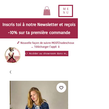
ME
NU
Inscris toi à notre Newsletter et reçois
-10% sur ta
première
commande
💕 Nouvelle façon de suivre MOD'Chadeschoux
→ Télécharger l’appli 📱
👉 Accéder au showroom dans ma poche