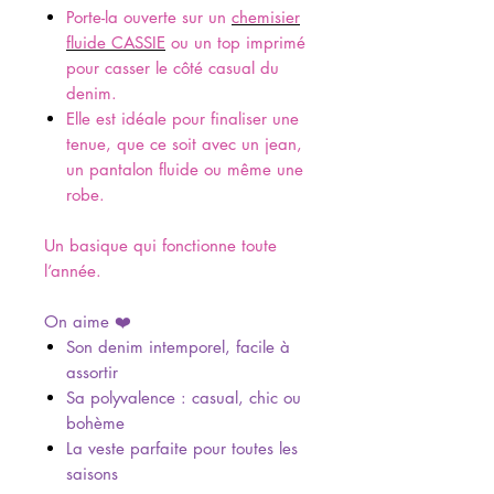
Porte-la ouverte sur un
chemisier
fluide CASSIE
ou un top imprimé
pour casser le côté casual du
denim.
Elle est idéale pour finaliser une
tenue, que ce soit avec un jean,
un pantalon fluide ou même une
robe.
Un basique qui fonctionne toute
l’année.
On aime ❤️
Son denim intemporel, facile à
assortir
Sa polyvalence : casual, chic ou
bohème
La veste parfaite pour toutes les
saisons