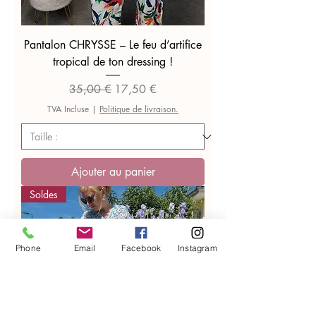
Pantalon CHRYSSE – Le feu d’artifice
tropical de ton dressing !
Prix original
Prix promotionnel
35,00 €
17,50 €
TVA Incluse
|
Politique de livraison.
Ajouter au panier
Soldes
Phone
Email
Facebook
Instagram