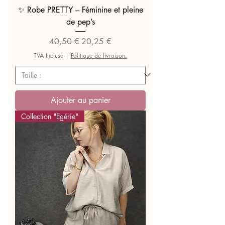
✨ Robe PRETTY – Féminine et pleine
de pep’s
Prix original
Prix promotionnel
40,50 €
20,25 €
TVA Incluse
|
Politique de livraison.
Ajouter au panier
Collection "Egérie"