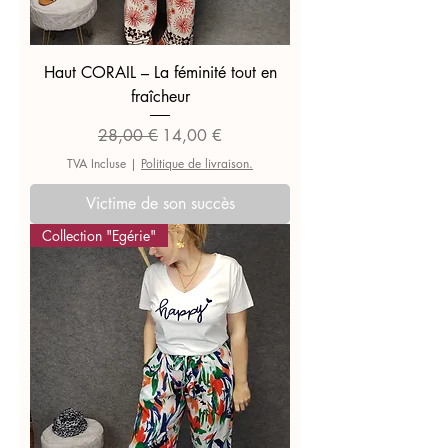
Haut CORAIL – La féminité tout en
fraîcheur
Prix original
Prix promotionnel
28,00 €
14,00 €
TVA Incluse
|
Politique de livraison.
Victime de son succès
Collection "Egérie"