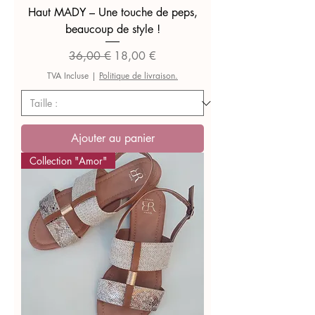
Haut MADY – Une touche de peps,
beaucoup de style !
Prix original
Prix promotionnel
36,00 €
18,00 €
TVA Incluse
|
Politique de livraison.
Ajouter au panier
Collection "Amor"