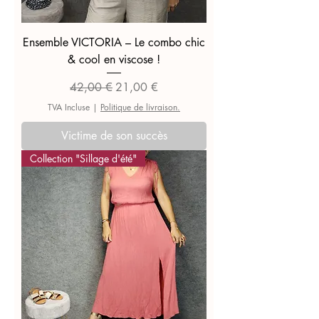
Ensemble VICTORIA – Le combo chic
& cool en viscose !
Prix original
Prix promotionnel
42,00 €
21,00 €
TVA Incluse
|
Politique de livraison.
Victime de son succès
Collection "Sillage d'été"