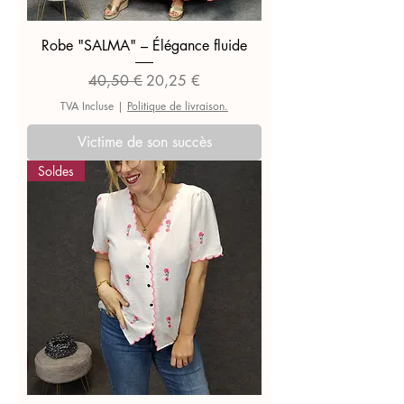
Robe "SALMA" – Élégance fluide
Prix original
Prix promotionnel
40,50 €
20,25 €
TVA Incluse
|
Politique de livraison.
Victime de son succès
Soldes