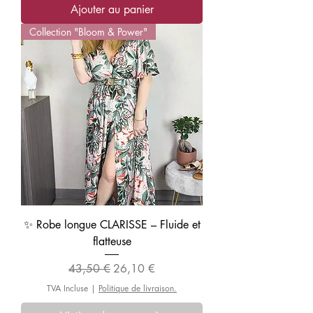
Ajouter au panier
Collection "Bloom & Power"
✨ Robe longue CLARISSE – Fluide et
flatteuse
Prix original
Prix promotionnel
43,50 €
26,10 €
TVA Incluse
|
Politique de livraison.