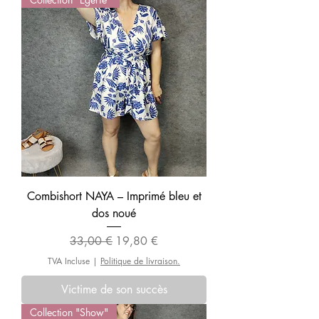
Combishort NAYA – Imprimé bleu et
dos noué
Prix original
Prix promotionnel
33,00 €
19,80 €
TVA Incluse
|
Politique de livraison.
Victime de son succès
Collection "Show"