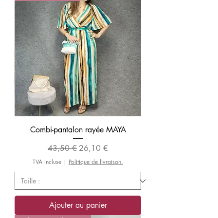
Combi-pantalon rayée MAYA
Prix original
Prix promotionnel
43,50 €
26,10 €
TVA Incluse
|
Politique de livraison.
Ajouter au panier