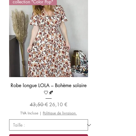
collection "Color Pop"
Robe longue LOLA – Bohème solaire
🤍🍂
Prix original
Prix promotionnel
43,50 €
26,10 €
TVA Incluse
|
Politique de livraison.