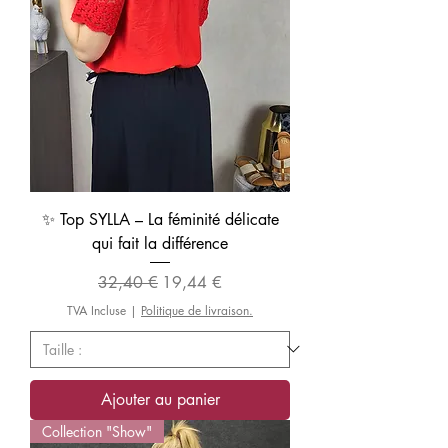
✨ Top SYLLA – La féminité délicate
qui fait la différence
Prix original
Prix promotionnel
32,40 €
19,44 €
TVA Incluse
|
Politique de livraison.
Ajouter au panier
Collection "Show"