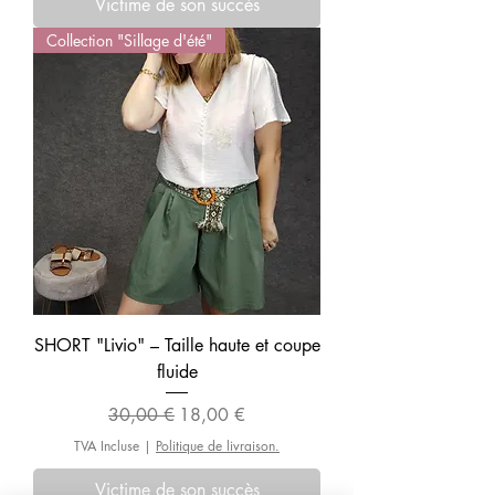
Victime de son succès
Collection "Sillage d'été"
SHORT "Livio" – Taille haute et coupe
fluide
Prix original
Prix promotionnel
30,00 €
18,00 €
TVA Incluse
|
Politique de livraison.
Victime de son succès