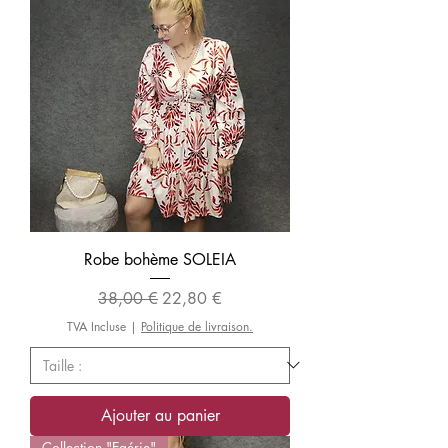
Robe bohème SOLEIA
Prix original
Prix promotionnel
38,00 €
22,80 €
TVA Incluse
|
Politique de livraison.
Ajouter au panier
Collection "Egérie"